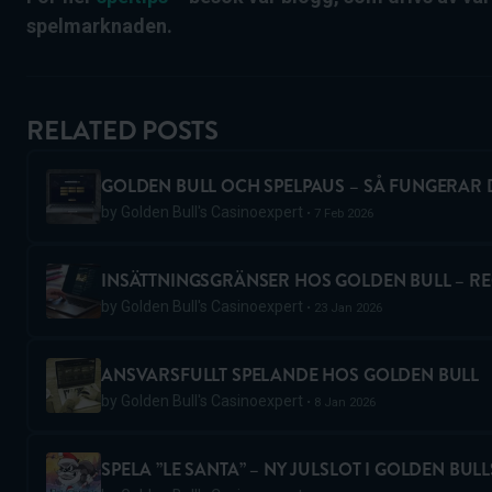
spelmarknaden.
RELATED POSTS
GOLDEN BULL OCH SPELPAUS – SÅ FUNGERAR 
by
Golden Bull's Casinoexpert
7 Feb 2026
INSÄTTNINGSGRÄNSER HOS GOLDEN BULL – RE
by
Golden Bull's Casinoexpert
23 Jan 2026
ANSVARSFULLT SPELANDE HOS GOLDEN BULL
by
Golden Bull's Casinoexpert
8 Jan 2026
SPELA ”LE SANTA” – NY JULSLOT I GOLDEN BUL